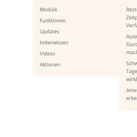
Module
Rest
Zeit
Funktionen
Verf
Updates
Ausw
Imkerwissen
Durc
mac
Videos
Schw
Aktionen
Tag
wirkl
Amer
erke