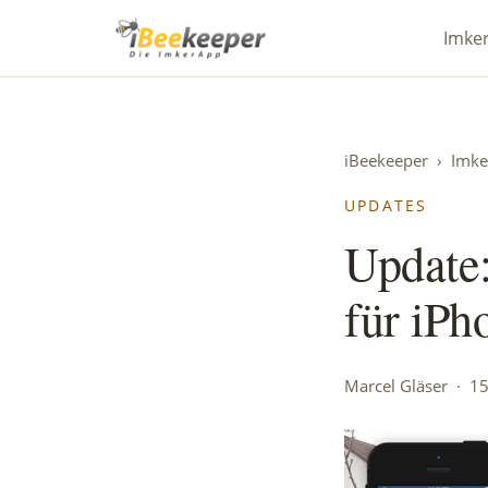
iBeekeeper
Imke
iBeekeeper
›
Imke
UPDATES
Update:
für iPh
Marcel Gläser · 1