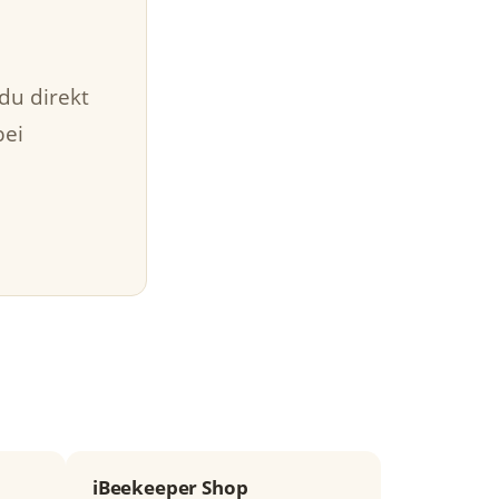
du direkt
bei
iBeekeeper Shop