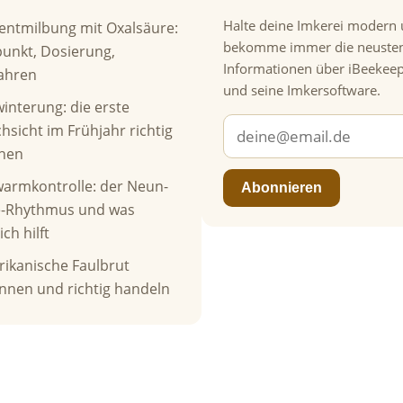
Halte deine Imkerei modern
entmilbung mit Oxalsäure:
bekomme immer die neuste
punkt, Dosierung,
Informationen über iBeekee
ahren
und seine Imkersoftware.
interung: die erste
hsicht im Frühjahr richtig
hen
armkontrolle: der Neun-
Abonnieren
e-Rhythmus und was
ich hilft
ikanische Faulbrut
nnen und richtig handeln