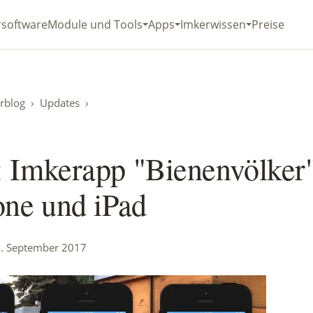
rsoftware
Module und Tools
Apps
Imkerwissen
Preise
rblog
›
Updates
›
 Imkerapp "Bienenvölker"
one und iPad
5. September 2017