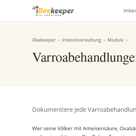
iBeekeeper
Imke
iBeekeeper
›
Imkereiverwaltung
›
Module
›
Varroabehandlunge
Dokumentiere jede Varroabehandlung 
Wer seine Völker mit Ameisensäure, Oxals