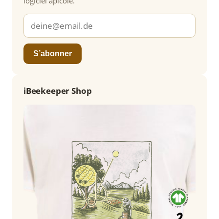
logiciel apicole.
S’abonner
iBeekeeper Shop