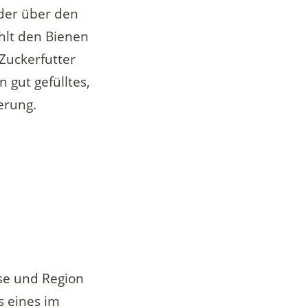
 der über den
ehlt den Bienen
 Zuckerfutter
n gut gefülltes,
erung.
se und Region
s eines im