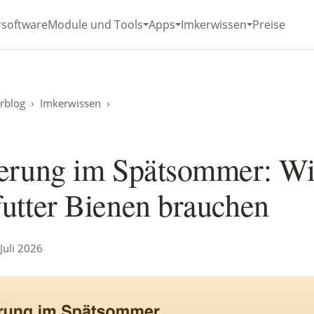
rsoftware
Module und Tools
Apps
Imkerwissen
Preise
rblog
›
Imkerwissen
›
erung im Spätsommer: Wi
utter Bienen brauchen
Juli 2026