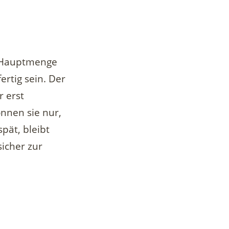
ie Hauptmenge
fertig sein. Der
r erst
nnen sie nur,
spät, bleibt
sicher zur