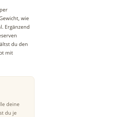
 per
 Gewicht, wie
hl. Ergänzend
Reserven
ältst du den
ot mit
lle deine
t du je