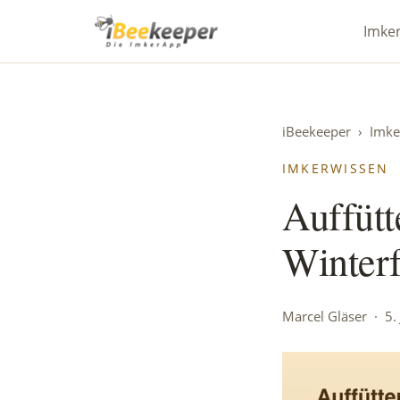
iBeekeeper
Imke
iBeekeeper
›
Imke
IMKERWISSEN
Auffütt
Winterf
Marcel Gläser · 5. 