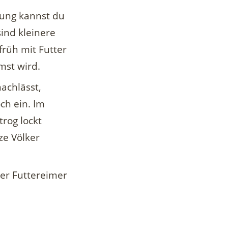
rung kannst du
ind kleinere
früh mit Futter
mst wird.
achlässt,
ch ein. Im
rog lockt
e Völker
der Futtereimer