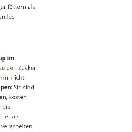
er füttern als
lemlos
up im
öse den Zucker
rm, nicht
upen
: Sie sind
en, kosten
 die
oder als
 verarbeiten