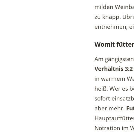
milden Weinbau
zu knapp. Übri
entnehmen; ei
Womit fütte
Am gängigsten 
Verhältnis 3:2
in warmem Was
heiß. Wer es b
sofort einsat
aber mehr.
Fu
Hauptauffütter
Notration im W