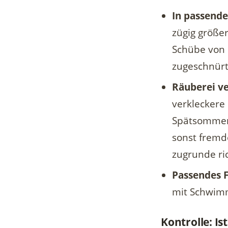
In passende
zügig größe
Schübe von e
zugeschnürt
Räuberei v
verkleckere
Spätsommer i
sonst fremd
zugrunde ri
Passendes F
mit Schwimm
Kontrolle: Is