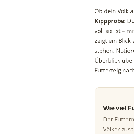
Ob dein Volk a
Kippprobe
: D
voll sie ist –
zeigt ein Blic
stehen. Notier
Überblick über
Futterteig nac
Wie viel F
Der Futterm
Völker zus