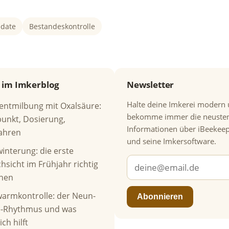
date
Bestandeskontrolle
 im Imkerblog
Newsletter
Halte deine Imkerei modern
entmilbung mit Oxalsäure:
bekomme immer die neuste
punkt, Dosierung,
Informationen über iBeekee
ahren
und seine Imkersoftware.
interung: die erste
hsicht im Frühjahr richtig
hen
armkontrolle: der Neun-
Abonnieren
e-Rhythmus und was
ich hilft