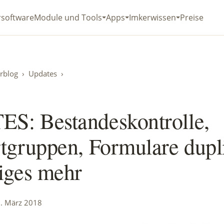
rsoftware
Module und Tools
Apps
Imkerwissen
Preise
rblog
›
Updates
›
S: Bestandeskontrolle,
tgruppen, Formulare dupl
iges mehr
5. März 2018