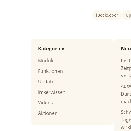
iBeekeeper
Up
Kategorien
Neu
Module
Rest
Zeit
Funktionen
Verf
Updates
Ausw
Imkerwissen
Durc
mac
Videos
Schw
Aktionen
Tag
wirkl