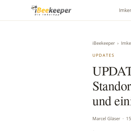
iBeekeeper
Imke
iBeekeeper
›
Imke
UPDATES
UPDATE
Standor
und ein
Marcel Gläser · 1