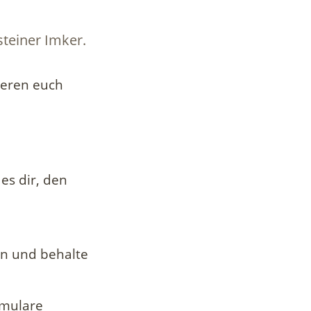
teiner Imker.
ieren euch
es dir, den
n und behalte
rmulare