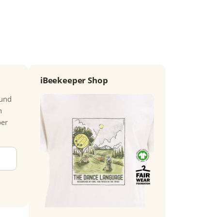
iBeekeeper Shop
 und
n
per